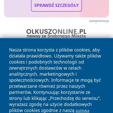
SPRAWDŹ SZCZEGÓŁY
autopromocja
Nasza strona korzysta z plików cookies, aby
działała prawidłowo. Używamy także plików
cookies i podobnych technologii od
zewnętrznych dostawców w celach
analitycznych, marketingowych i
społecznościowych. Informacje te mogą być
Copyright © 2026 ciechanowski24.pl Wszystkie prawa
zastrzeżone.
przetwarzane również przez naszych
partnerów. Kontynuując korzystanie ze
strony lub klikając „Przechodzę do serwisu",
Polityka
Polityka
wyrażasz zgodę na użycie dodatkowych
News
Autorzy
Prywatności
Cookies
plików cookies zgodnie z naszą
polityką