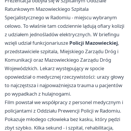
Prezentacja odbyła się w Szpitalnym Oddziale
Ratunkowym Mazowieckiego Szpitala
Specjalistycznego w
Radomiu
- miejscu wybranym
celowo. To właśnie tam codziennie lądują ofiary kolizji
z udziałem jednośladów elektrycznych. W briefingu
wzięli udział funkcjonariusze
Policji Mazowieckiej
,
przedstawiciele szpitala, Miejskiego Zarządu Dróg i
Komunikacji oraz Mazowieckiego Zarządu Dróg
Wojewódzkich. Lekarz występujący w spocie
opowiedział o medycznej rzeczywistości: urazy głowy
to najczęstsza i najpoważniejsza trauma u pacjentów
po wypadkach z hulajnogami.
Film powstał we współpracy z personel medycznym i
policjantami z Oddziału Prewencji Policji w Radomiu.
Pokazuje młodego człowieka bez kasku, który pędzi
zbyt szybko. Kilka sekund - i szpital, rehabilitacja,