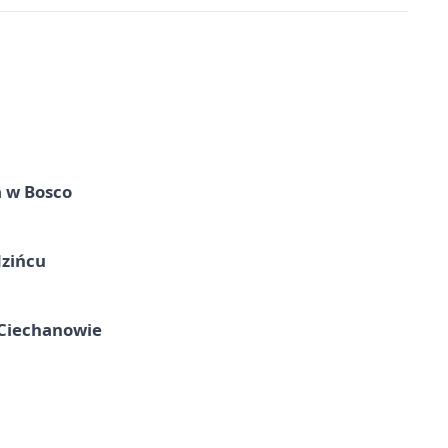
 w Bosco
zińcu
Ciechanowie