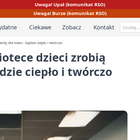
Uwaga! Upał (komunikat RSO)
Uwaga! Burze (komunikat RSO)
ydatne
Ciekawe
Zobacz
Kontakt
zenty dla mam - będzie ciepło i twórczo
otece dzieci zrobią
zie ciepło i twórczo