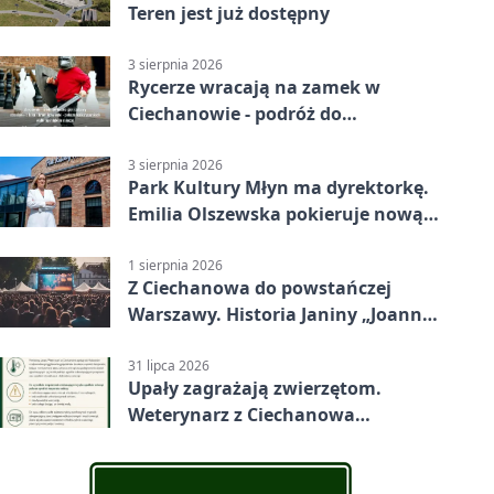
Teren jest już dostępny
3 sierpnia 2026
Rycerze wracają na zamek w
Ciechanowie - podróż do
średniowiecza
3 sierpnia 2026
Park Kultury Młyn ma dyrektorkę.
Emilia Olszewska pokieruje nową
instytucją
1 sierpnia 2026
Z Ciechanowa do powstańczej
Warszawy. Historia Janiny „Joanny”
Żórawskiej
31 lipca 2026
Upały zagrażają zwierzętom.
Weterynarz z Ciechanowa
przypomina o opiece