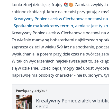
konkretnej dziecięcej frajdy 📚🎨 Zamiast zwykłych
robione drobiazgi, które najmłodsi przygotują z m
Kreatywny Poniedziałek w Ciechanowie postawi na w
Spotkanie ma konkretny termin, a miejsc jest tylko ty
Kreatywny Poniedziałek w Ciechanowie postawi na ws
To właśnie mamy są bohaterkami najbliższego spotka
zaprasza dzieci w wieku
5-9 lat
na spotkanie, podczas
wysłuchania, a potem przyjdzie czas na twórczą za
W takich wydarzeniach najciekawsze jest to, że książ
się w działanie. Dzieci będą mogły dać upust wyobraźn
naprawdę ma osobisty charakter - nie kupionym, t
Powiązany artykuł
Kreatywny Poniedziałek w bibli
serca