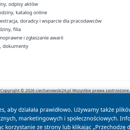
iny, odpisy aktów
odziny, katalog online
estracja, doradcy i wsparcie dla pracodawców
iny, filia
oprawne i zgłaszanie awarii
wy, dokumenty
Copyright © 2026 ciechanowski24.pl Wszystkie prawa zastrzeżone.
es, aby działała prawidłowo. Używamy także plik
News
Autorzy
Polityka Prywatności
Polityka Cookie
cznych, marketingowych i społecznościowych. Inf
 korzystanie ze strony lub klikając „Przechodzę 