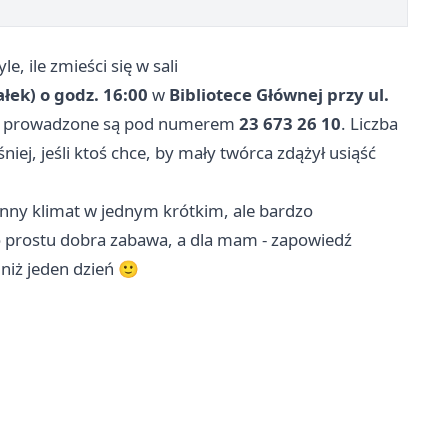
e, ile zmieści się w sali
ałek) o godz. 16:00
w
Bibliotece Głównej przy ul.
sy prowadzone są pod numerem
23 673 26 10
. Liczba
iej, jeśli ktoś chce, by mały twórca zdążył usiąść
zinny klimat w jednym krótkim, ale bardzo
o prostu dobra zabawa, a dla mam - zapowiedź
 niż jeden dzień 🙂