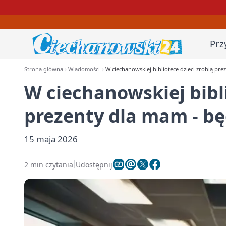
Prz
Strona główna
Wiadomości
W ciechanowskiej bibliotece dzieci zrobią pre
W ciechanowskiej bibli
prezenty dla mam - będ
15 maja 2026
2 min czytania
Udostępnij