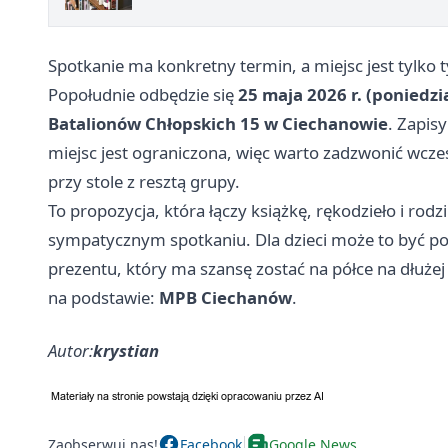
Spotkanie ma konkretny termin, a miejsc jest tylko tyl
Popołudnie odbędzie się
25 maja 2026 r. (poniedzi
Batalionów Chłopskich 15 w Ciechanowie
. Zapi
miejsc jest ograniczona, więc warto zadzwonić wcześn
przy stole z resztą grupy.
To propozycja, która łączy książkę, rękodzieło i rod
sympatycznym spotkaniu. Dla dzieci może to być p
prezentu, który ma szansę zostać na półce na dłużej
na podstawie:
MPB Ciechanów
.
Autor:
krystian
Zaobserwuj nas!
Facebook
Google News