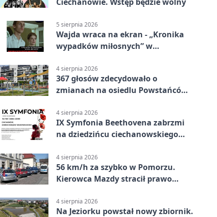
Ciechanowie. Wstęp będzie wolny
5 sierpnia 2026
Wajda wraca na ekran - „Kronika
wypadków miłosnych” w
Ciechanowie
4 sierpnia 2026
367 głosów zdecydowało o
zmianach na osiedlu Powstańców
Wielkopolskich
4 sierpnia 2026
IX Symfonia Beethovena zabrzmi
na dziedzińcu ciechanowskiego
zamku
4 sierpnia 2026
56 km/h za szybko w Pomorzu.
Kierowca Mazdy stracił prawo
jazdy
4 sierpnia 2026
Na Jeziorku powstał nowy zbiornik.