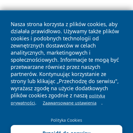
Nasza strona korzysta z plików cookies, aby
działała prawidłowo. Używamy także plików
cookies i podobnych technologii od
zewnętrznych dostawców w celach
Copyright © 2026 ciechanowski24.pl Wszystkie prawa
analitycznych, marketingowych i
zastrzeżone.
społecznościowych. Informacje te mogą być
przetwarzane również przez naszych
partnerów. Kontynuując korzystanie ze
Polityka
Polityka
News
Autorzy
strony lub klikając „Przechodzę do serwisu",
Prywatności
Cookies
wyrażasz zgodę na użycie dodatkowych
plików cookies zgodnie z naszą
polityką
.
.
prywatności
Zaawansowane ustawienia
Polityka Cookies