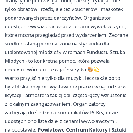
Tradycyjnie podczas gali odbędzie się licytacja – nie
tylko obrazów i rzeźb, ale też voucherów i maskotek
podarowanych przez darczyńców. Organizator
udostępnił wykaz prac wraz z cenami wywoławczymi,
które można przeglądać przed wydarzeniem. Zebrane
środki zostaną przeznaczone na stypendia dla
utalentowanej młodzieży w ramach Funduszu Sztuka
Młodych - to konkretna pomoc, która pozwala
młodym twórcom rozwijać skrzydła 🎨💫
Warto przyjść nie tylko dla muzyki, lecz także po to,
by z bliska obejrzeć wystawione prace i wziąć udział w
licytacji - atmosfera takiej gali często łączy wzruszenie
z lokalnym zaangażowaniem. Organizatorzy
zachęcają do śledzenia komunikatów PCKiS, gdzie
udostępniono listę dzieł z cenami wywoławczymi.
na podstawie:
Powiatowe Centrum Kultury i Sztuki