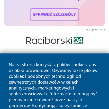
SPRAWDŹ SZCZEGÓŁY
autopromocja
Nasza strona korzysta z plików cookies, aby
działała prawidłowo. Używamy także plików
cookies i podobnych technologii od
zewnętrznych dostawców w celach
Copyright © 2026 ciechanowski24.pl Wszystkie prawa
analitycznych, marketingowych i
zastrzeżone.
społecznościowych. Informacje te mogą być
przetwarzane również przez naszych
partnerów. Kontynuując korzystanie ze
Polityka
Polityka
News
Autorzy