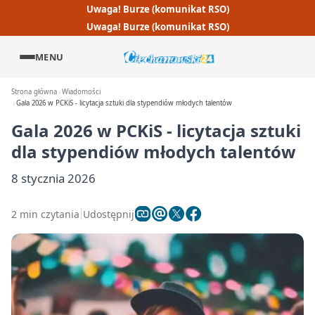
Uwaga! Burze (komunikat RSO)
Uwaga! Burze (komunikat RSO)
MENU
Strona główna
Wiadomości
Gala 2026 w PCKiS - licytacja sztuki dla stypendiów młodych talentów
Gala 2026 w PCKiS - licytacja sztuki
dla stypendiów młodych talentów
8 stycznia 2026
2 min czytania
Udostępnij