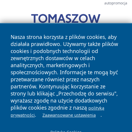
autopromocja
Nasza strona korzysta z plików cookies, aby
działała prawidłowo. Używamy także plików
cookies i podobnych technologii od
zewnętrznych dostawców w celach
analitycznych, marketingowych i
społecznościowych. Informacje te mogą być
przetwarzane również przez naszych
Copyright © 2026 ciechanowski24.pl Wszystkie prawa
zastrzeżone.
partnerów. Kontynuując korzystanie ze
strony lub klikając „Przechodzę do serwisu",
wyrażasz zgodę na użycie dodatkowych
Polityka
Polityka
plików cookies zgodnie z naszą
polityką
News
Autorzy
Prywatności
Cookies
.
.
prywatności
Zaawansowane ustawienia