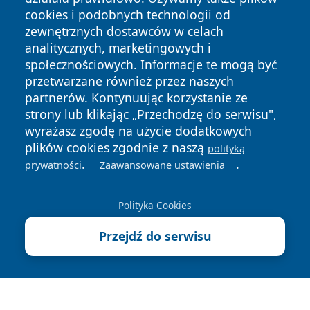
cookies i podobnych technologii od
zewnętrznych dostawców w celach
analitycznych, marketingowych i
społecznościowych. Informacje te mogą być
przetwarzane również przez naszych
partnerów. Kontynuując korzystanie ze
strony lub klikając „Przechodzę do serwisu",
Copyright © 2026 ciechanowski24.pl Wszystkie prawa
zastrzeżone.
wyrażasz zgodę na użycie dodatkowych
plików cookies zgodnie z naszą
polityką
.
.
prywatności
Zaawansowane ustawienia
Polityka
Polityka
News
Autorzy
Prywatności
Cookies
Polityka Cookies
Przejdź do serwisu