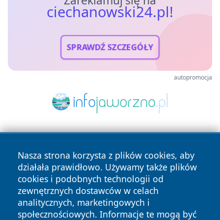
ciechanowski24.pl!
SPRAWDŹ SZCZEGÓŁY
autopromocja
Nasza strona korzysta z plików cookies, aby
działała prawidłowo. Używamy także plików
cookies i podobnych technologii od
zewnętrznych dostawców w celach
Copyright © 2026 ciechanowski24.pl Wszystkie prawa
analitycznych, marketingowych i
zastrzeżone.
społecznościowych. Informacje te mogą być