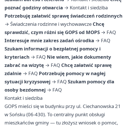
poznać godziny otwarcia
→
Kontakt i siedziba
Potrzebuję załatwić sprawę świadczeń rodzinnych
→
Świadczenia rodzinne i wychowawcze
Chcę
sprawdzić, czym różni się GOPS od MOPS
→
FAQ
Interesuje mnie zakres zadań ośrodka
→
FAQ
Szukam informacji o bezpłatnej pomocy i
kryteriach
→
FAQ
Nie wiem, jakie dokumenty
zabrać na wizytę
→
FAQ
Chcę załatwić sprawę
zdalnie
→
FAQ
Potrzebuję pomocy w nagłej
sytuacji kryzysowej
→
FAQ
Szukam pomocy dla
osoby bezdomnej
→
FAQ
Kontakt i siedziba
GOPS mieści się w budynku przy ul. Ciechanowska 21
w Sońsku (06-430). To centralny punkt obsługi
mieszkańców gminy — tu złożysz wniosek o pomoc,