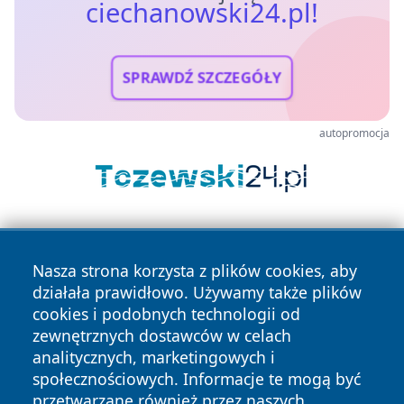
ciechanowski24.pl!
SPRAWDŹ SZCZEGÓŁY
autopromocja
Nasza strona korzysta z plików cookies, aby
działała prawidłowo. Używamy także plików
cookies i podobnych technologii od
zewnętrznych dostawców w celach
Copyright © 2026 ciechanowski24.pl Wszystkie prawa
analitycznych, marketingowych i
zastrzeżone.
społecznościowych. Informacje te mogą być
przetwarzane również przez naszych