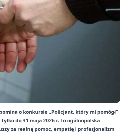
omina o konkursie „Policjant, który mi pomógł”
ż tylko do
31 maja 2026 r.
To ogólnopolska
szy za realną pomoc, empatię i profesjonalizm