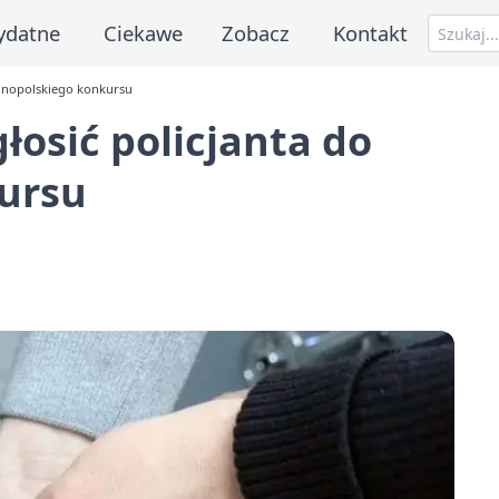
ydatne
Ciekawe
Zobacz
Kontakt
ólnopolskiego konkursu
łosić policjanta do
ursu