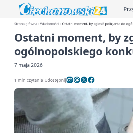
Prz
Strona główna
Wiadomości
Ostatni moment, by zgłosić policjanta do og
Ostatni moment, by zg
ogólnopolskiego konk
7 maja 2026
1 min czytania
Udostępnij