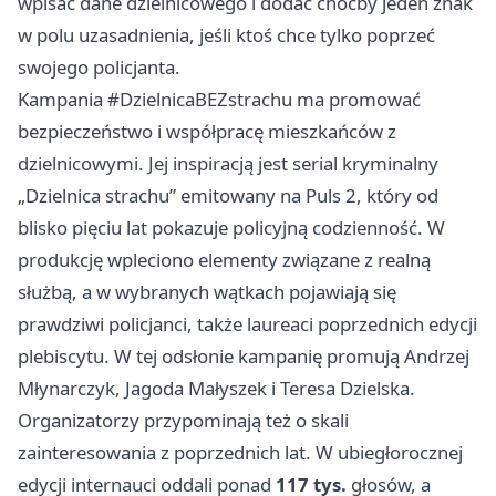
wpisać dane dzielnicowego i dodać choćby jeden znak
w polu uzasadnienia, jeśli ktoś chce tylko poprzeć
swojego policjanta.
Kampania #DzielnicaBEZstrachu ma promować
bezpieczeństwo i współpracę mieszkańców z
dzielnicowymi. Jej inspiracją jest serial kryminalny
„Dzielnica strachu” emitowany na Puls 2, który od
blisko pięciu lat pokazuje policyjną codzienność. W
produkcję wpleciono elementy związane z realną
służbą, a w wybranych wątkach pojawiają się
prawdziwi policjanci, także laureaci poprzednich edycji
plebiscytu. W tej odsłonie kampanię promują Andrzej
Młynarczyk, Jagoda Małyszek i Teresa Dzielska.
Organizatorzy przypominają też o skali
zainteresowania z poprzednich lat. W ubiegłorocznej
edycji internauci oddali ponad
117 tys.
głosów, a