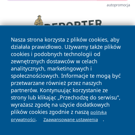
autopromocja
Nasza strona korzysta z plików cookies, aby
działała prawidłowo. Używamy także plików
cookies i podobnych technologii od
zewnętrznych dostawców w celach
analitycznych, marketingowych i
społecznościowych. Informacje te mogą być
przetwarzane również przez naszych
partnerów. Kontynuując korzystanie ze
Copyright © 2026 ciechanowski24.pl Wszystkie prawa
zastrzeżone.
strony lub klikając „Przechodzę do serwisu",
wyrażasz zgodę na użycie dodatkowych
plików cookies zgodnie z naszą
polityką
Polityka
Polityka
.
.
prywatności
Zaawansowane ustawienia
News
Autorzy
Prywatności
Cookies