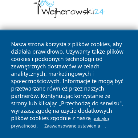
Nasza strona korzysta z plików cookies, aby
działała prawidłowo. Używamy także plików
cookies i podobnych technologii od
zewnętrznych dostawców w celach
Copyright © 2026 ciechanowski24.pl Wszystkie prawa
analitycznych, marketingowych i
zastrzeżone.
społecznościowych. Informacje te mogą być
przetwarzane również przez naszych
partnerów. Kontynuując korzystanie ze
Polityka
Polityka
News
Autorzy
strony lub klikając „Przechodzę do serwisu",
Prywatności
Cookies
wyrażasz zgodę na użycie dodatkowych
plików cookies zgodnie z naszą
polityką
.
.
prywatności
Zaawansowane ustawienia