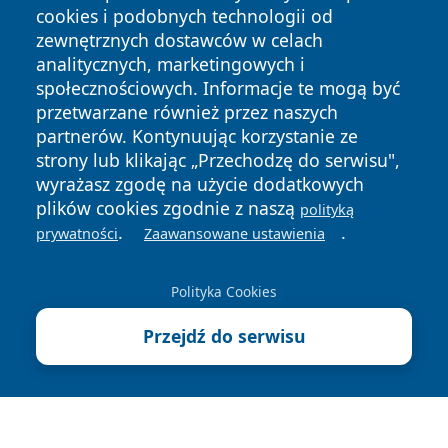
cookies i podobnych technologii od
zewnętrznych dostawców w celach
analitycznych, marketingowych i
społecznościowych. Informacje te mogą być
przetwarzane również przez naszych
Copyright © 2026 ciechanowski24.pl Wszystkie prawa
partnerów. Kontynuując korzystanie ze
zastrzeżone.
strony lub klikając „Przechodzę do serwisu",
wyrażasz zgodę na użycie dodatkowych
plików cookies zgodnie z naszą
polityką
Polityka
Polityka
.
.
News
Autorzy
prywatności
Zaawansowane ustawienia
Prywatności
Cookies
Polityka Cookies
Przejdź do serwisu