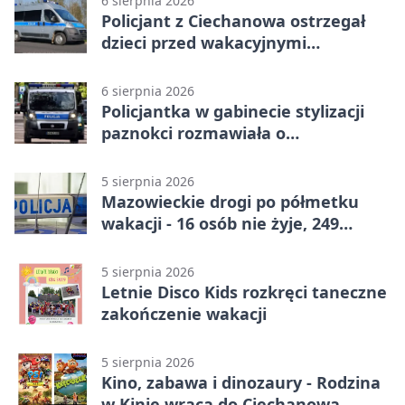
6 sierpnia 2026
Policjant z Ciechanowa ostrzegał
dzieci przed wakacyjnymi
zagrożeniami
6 sierpnia 2026
Policjantka w gabinecie stylizacji
paznokci rozmawiała o
bezpieczeństwie kobiet
5 sierpnia 2026
Mazowieckie drogi po półmetku
wakacji - 16 osób nie żyje, 249
rannych
5 sierpnia 2026
Letnie Disco Kids rozkręci taneczne
zakończenie wakacji
5 sierpnia 2026
Kino, zabawa i dinozaury - Rodzina
w Kinie wraca do Ciechanowa