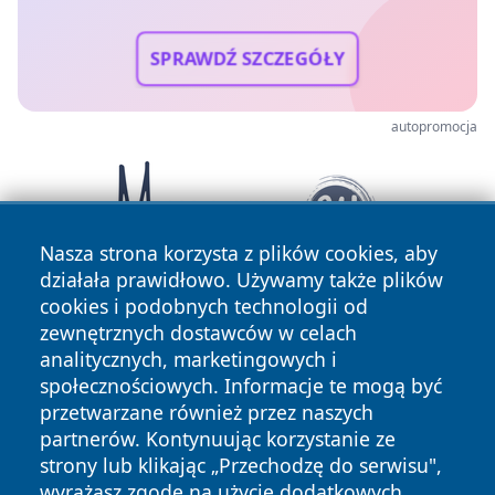
SPRAWDŹ SZCZEGÓŁY
autopromocja
Nasza strona korzysta z plików cookies, aby
działała prawidłowo. Używamy także plików
cookies i podobnych technologii od
zewnętrznych dostawców w celach
analitycznych, marketingowych i
społecznościowych. Informacje te mogą być
przetwarzane również przez naszych
partnerów. Kontynuując korzystanie ze
Copyright © 2026 ciechanowski24.pl Wszystkie prawa
zastrzeżone.
strony lub klikając „Przechodzę do serwisu",
wyrażasz zgodę na użycie dodatkowych