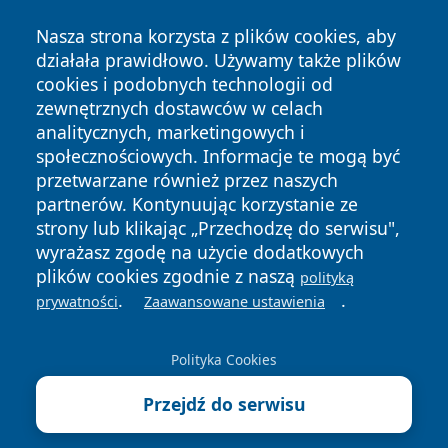
Nasza strona korzysta z plików cookies, aby
działała prawidłowo. Używamy także plików
cookies i podobnych technologii od
zewnętrznych dostawców w celach
Copyright © 2026 ciechanowski24.pl Wszystkie prawa
analitycznych, marketingowych i
zastrzeżone.
społecznościowych. Informacje te mogą być
przetwarzane również przez naszych
partnerów. Kontynuując korzystanie ze
Polityka
Polityka
News
Autorzy
strony lub klikając „Przechodzę do serwisu",
Prywatności
Cookies
wyrażasz zgodę na użycie dodatkowych
plików cookies zgodnie z naszą
polityką
.
.
prywatności
Zaawansowane ustawienia
Polityka Cookies
Przejdź do serwisu