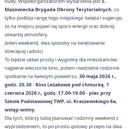
nudy. Współorganizatorem wydarzenia jest
5.
Mazowiecka Brygada Obrony Terytorialnych
, co
tylko podbija rangę tego miejskiego święta i sugeruje,
że na miejscu pojawi się sporo energii oraz dobrej,
otwartej atmosfery.
Jeden weekend, dwa sposoby na świętowanie
dziecięcej radości
To będzie układ prosty i wygodny dla mieszkańców -
najpierw wieczorne kino, potem niedzielne rodzinne
spotkanie na świeżym powietrzu.
30 maja 2026 r.,
godz. 20.30
-
Kino Leżakowe pod chmurką
.
1
czerwca 2026 r., godz. 17.00-19.00
-
plac przy
Szkole Podstawowej TWP, ul. Kraszewskiego 8a,
wstęp wolny
.
Dla tych, którzy lubią planować rodzinny weekend z
wyprzedzeniem, to po prostu gotowy przepis na dwa