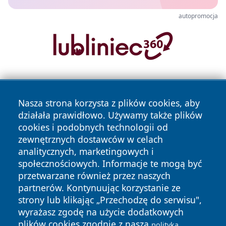
autopromocja
Nasza strona korzysta z plików cookies, aby
działała prawidłowo. Używamy także plików
cookies i podobnych technologii od
zewnętrznych dostawców w celach
Copyright © 2026 ciechanowski24.pl Wszystkie prawa
analitycznych, marketingowych i
zastrzeżone.
społecznościowych. Informacje te mogą być
przetwarzane również przez naszych
partnerów. Kontynuując korzystanie ze
Polityka
Polityka
News
Autorzy
strony lub klikając „Przechodzę do serwisu",
Prywatności
Cookies
wyrażasz zgodę na użycie dodatkowych
plików cookies zgodnie z naszą
polityką