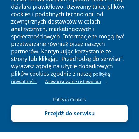
działała prawidłowo. Używamy także plików
cookies i podobnych technologii od
zewnętrznych dostawców w celach
analitycznych, marketingowych i
społecznościowych. Informacje te mogą być
Copyright © 2026 ciechanowski24.pl Wszystkie prawa
zastrzeżone.
przetwarzane również przez naszych
partnerów. Kontynuując korzystanie ze
strony lub klikając „Przechodzę do serwisu",
Polityka
Polityka
wyrażasz zgodę na użycie dodatkowych
News
Autorzy
Prywatności
Cookies
plików cookies zgodnie z naszą
polityką
.
.
prywatności
Zaawansowane ustawienia
Polityka Cookies
Przejdź do serwisu