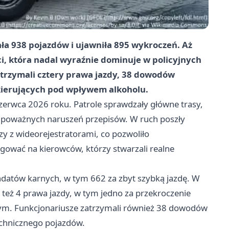
a 938 pojazdów i ujawniła 895 wykroczeń. Aż
, która nadal wyraźnie dominuje w policyjnych
atrzymali cztery prawa jazdy, 38 dowodów
 kierujących pod wpływem alkoholu.
czerwca 2026 roku. Patrole sprawdzały główne trasy,
do poważnych naruszeń przepisów. W ruch poszły
 z wideorejestratorami, co pozwoliło
ować na kierowców, którzy stwarzali realne
ndatów karnych, w tym 662 za zbyt szybką jazdę. W
też 4 prawa jazdy, w tym jedno za przekroczenie
m. Funkcjonariusze zatrzymali również 38 dowodów
echnicznego pojazdów.