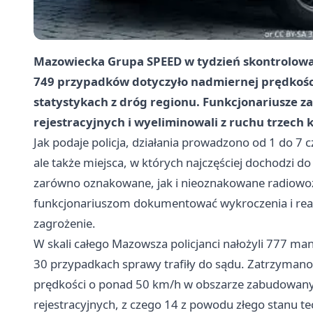
Mazowiecka Grupa SPEED w tydzień skontrolował
749 przypadków dotyczyło nadmiernej prędkości
statystykach z dróg regionu. Funkcjonariusze z
rejestracyjnych i wyeliminowali z ruchu trzech
Jak podaje policja, działania prowadzono od 1 do 7 
ale także miejsca, w których najczęściej dochodzi 
zarówno oznakowane, jak i nieoznakowane radiowozy
funkcjonariuszom dokumentować wykroczenia i reag
zagrożenie.
W skali całego Mazowsza policjanci nałożyli 777 ma
30 przypadkach sprawy trafiły do sądu. Zatrzymano 
prędkości o ponad 50 km/h w obszarze zabudowany
rejestracyjnych, z czego 14 z powodu złego stanu t